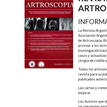
ARTRO
INFORMA
La Revista Argent
Asociación Argent
de Artroscopía, 
proveer a los lect
investigación básic
casos y actualizaci
cirugía de rodilla
Todos los artículo
revista para su pu
publicados anterio
Las cartas y comen
mejorar.
Los Autores que d
las siguientes ins