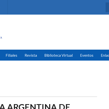
s
Filiales
Revista
Biblioteca Virtual
Eventos
Enla
TA ARGENTINA DE