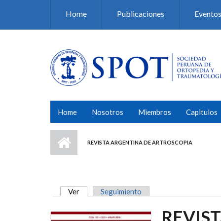
Pasar al contenido principal
Home
Publicaciones
Evento
Home
Nosotros
Miembros
Capitulos
REVISTA ARGENTINA DE ARTROSCOPIA
Ver
(solapa activa)
Seguimiento
SOLAPAS PRINCIPALES
REVIS