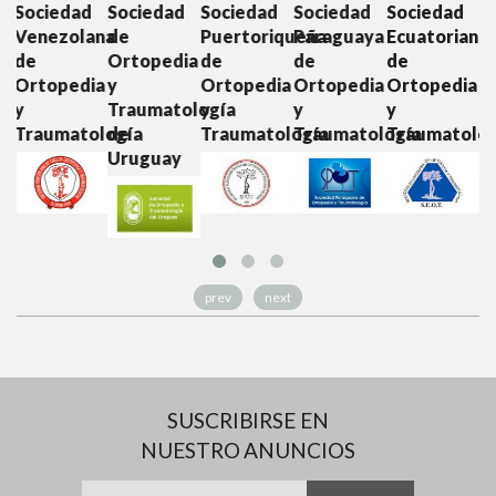
ad
Sociedad
Sociedad
Sociedad
Sociedad
Sociedad
lana
de
Puertoriqueña
Paraguaya
Ecuatoriana
Colombian
Ortopedia
de
de
de
de
dia
y
Ortopedia
Ortopedia
Ortopedia
Ortopedia
Traumatología
y
y
y
y
tología
de
Traumatología
Traumatología
Traumatología
Traumatol
Uruguay
prev
next
SUSCRIBIRSE EN
NUESTRO ANUNCIOS