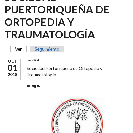
PUERTORIQUEÑA DE
ORTOPEDIA Y
TRAUMATOLOGÍA
Ver
(solapa activa)
Seguimiento
SOLAPAS PRINCIPALES
By
SPOT
OCT
01
Sociedad Portoriqueña de Ortopedia y
2018
Traumatología
image: