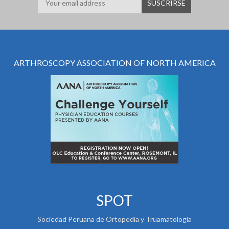
ARTHROSCOPY ASSOCIATION OF NORTH AMERICA
SPOT
Sociedad Peruana de Ortopedia y Truamatología