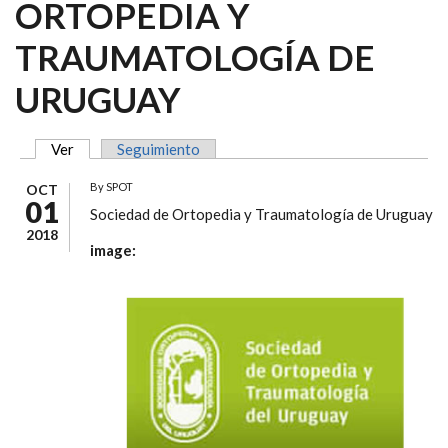
ORTOPEDIA Y
TRAUMATOLOGÍA DE
URUGUAY
Ver
(solapa activa)
Seguimiento
SOLAPAS PRINCIPALES
By
SPOT
OCT
01
Sociedad de Ortopedia y Traumatología de Uruguay
2018
image: