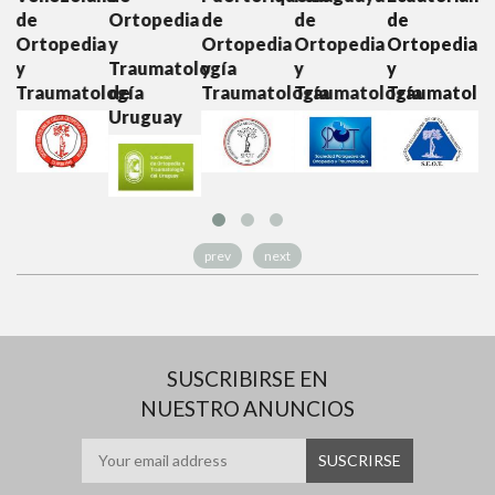
Ortopedia
de
de
de
de
dia
y
Ortopedia
Ortopedia
Ortopedia
Ortopedia
Traumatología
y
y
y
y
tología
de
Traumatología
Traumatología
Traumatología
Traumatol
Uruguay
prev
next
SUSCRIBIRSE EN
NUESTRO ANUNCIOS