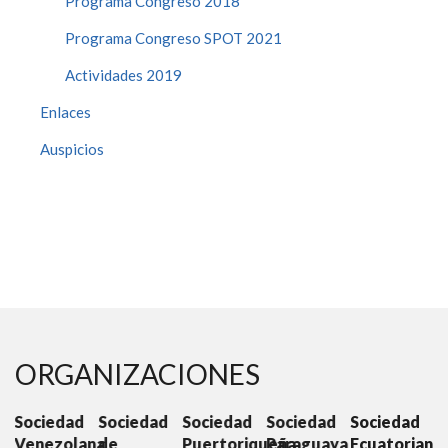
Programa Congreso 2018
Programa Congreso SPOT 2021
Actividades 2019
Enlaces
Auspicios
ORGANIZACIONES
ad
Sociedad
Sociedad
Sociedad
Sociedad
Sociedad
lana
de
Puertoriqueña
Paraguaya
Ecuatoriana
Colombian