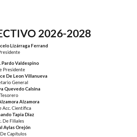
CTIVO 2026-2028
celo Lizárraga Ferrand
residente
C. Pardo Valdespino
e Presidente
nce De Leon Villanueva
etario General
ya Quevedo Calsina
Tesorero
 Alzamora Alzamora
e Acc. Científica
nando Tapia Diaz
. De Filiales
ul Aylas Orejón
 De Capítulos