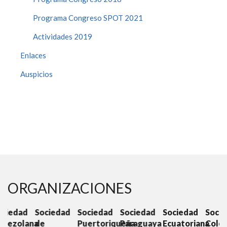
Programa Congreso SPOT 2021
Actividades 2019
Enlaces
Auspicios
ORGANIZACIONES
d
Sociedad
Sociedad
Sociedad
Sociedad
Sociedad
S
ana
de
Puertoriqueña
Paraguaya
Ecuatoriana
Colombiana
C