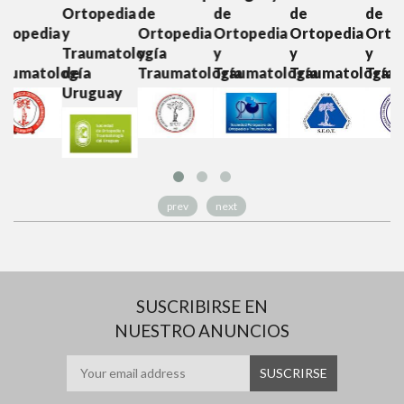
Ortopedia
de
de
de
de
O
ia
y
Ortopedia
Ortopedia
Ortopedia
Ortopedia
y
Traumatología
y
y
y
y
T
ología
de
Traumatología
Traumatología
Traumatología
Traumatolo
Uruguay
prev
next
SUSCRIBIRSE EN
NUESTRO ANUNCIOS