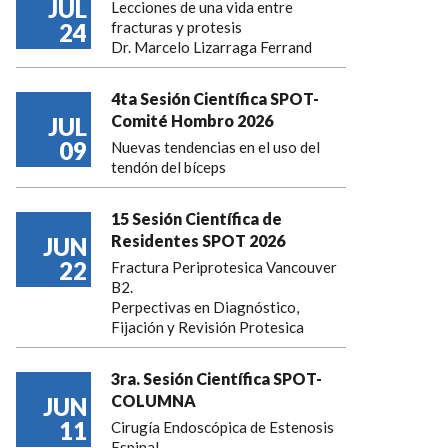
JUL
Lecciones de una vida entre
24
fracturas y protesis
Dr. Marcelo Lizarraga Ferrand
4ta Sesión Científica SPOT-
Comité Hombro 2026
JUL
09
Nuevas tendencias en el uso del
tendón del bíceps
15 Sesión Científica de
Residentes SPOT 2026
JUN
22
Fractura Periprotesica Vancouver
B2.
Perpectivas en Diagnóstico,
Fijación y Revisión Protesica
3ra. Sesión Científica SPOT-
COLUMNA
JUN
11
Cirugía Endoscópica de Estenosis
Espinal