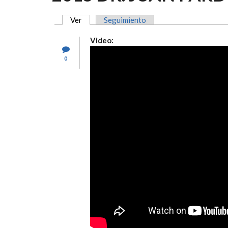
Ver
(solapa activa)
Seguimiento
SOLAPAS PRINCIPALES
Video:
0