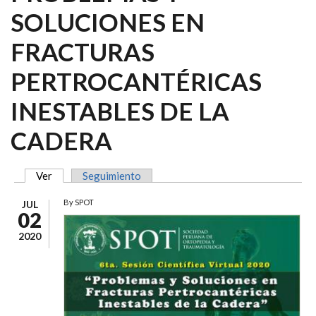
SOLUCIONES EN
FRACTURAS
PERTROCANTÉRICAS
INESTABLES DE LA
CADERA
Ver
(solapa activa)
Seguimiento
SOLAPAS PRINCIPALES
By
SPOT
JUL
02
2020