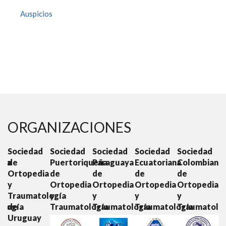
Auspicios
ORGANIZACIONES
d
Sociedad
Sociedad
Sociedad
Sociedad
Sociedad
S
ana
de
Puertoriqueña
Paraguaya
Ecuatoriana
Colombiana
C
Ortopedia
de
de
de
de
O
ia
y
Ortopedia
Ortopedia
Ortopedia
Ortopedia
y
Traumatología
y
y
y
y
T
ología
de
Traumatología
Traumatología
Traumatología
Traumatolo
Uruguay