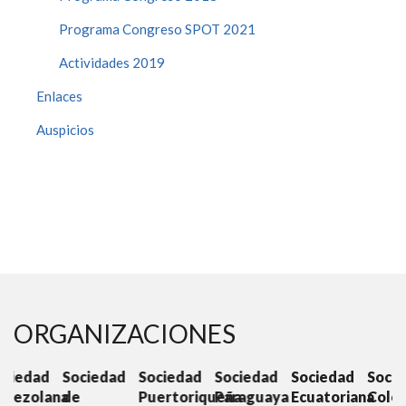
Programa Congreso SPOT 2021
Actividades 2019
Enlaces
Auspicios
ORGANIZACIONES
d
Sociedad
Sociedad
Sociedad
Sociedad
Sociedad
S
ana
de
Puertoriqueña
Paraguaya
Ecuatoriana
Colombiana
C