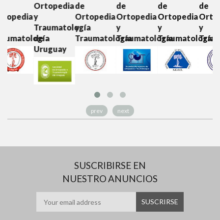
Ortopedia
de
de
de
de
O
ia
y
Ortopedia
Ortopedia
Ortopedia
Ortopedia
y
Traumatología
y
y
y
y
T
ología
de
Traumatología
Traumatología
Traumatología
Traumatolo
Uruguay
prev
next
SUSCRIBIRSE EN
NUESTRO ANUNCIOS