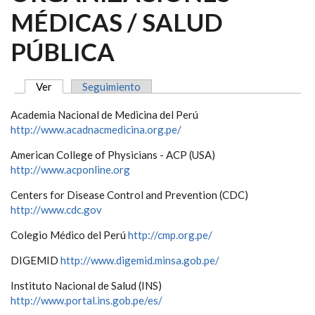
MÉDICAS / SALUD
PÚBLICA
Ver
(solapa activa)
Seguimiento
SOLAPAS PRINCIPALES
Academia Nacional de Medicina del Perú
http://www.acadnacmedicina.org.pe/
American College of Physicians - ACP (USA)
http://www.acponline.org
Centers for Disease Control and Prevention (CDC)
http://www.cdc.gov
Colegio Médico del Perú
http://cmp.org.pe/
DIGEMID
http://www.digemid.minsa.gob.pe/
Instituto Nacional de Salud (INS)
http://www.portal.ins.gob.pe/es/