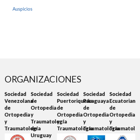
Auspicios
ORGANIZACIONES
dad
Sociedad
Sociedad
Sociedad
Sociedad
Sociedad
olana
de
Puertoriqueña
Paraguaya
Ecuatoriana
Colombia
Ortopedia
de
de
de
de
edia
y
Ortopedia
Ortopedia
Ortopedia
Ortopedi
Traumatología
y
y
y
y
atología
de
Traumatología
Traumatología
Traumatología
Traumato
Uruguay