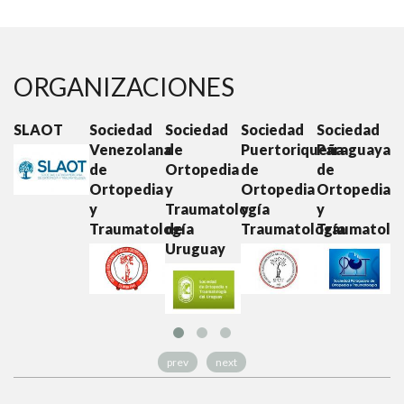
ORGANIZACIONES
SLAOT
Sociedad
Sociedad
Sociedad
Sociedad
S
Venezolana
de
Puertoriqueña
Paraguaya
E
de
Ortopedia
de
de
d
Ortopedia
y
Ortopedia
Ortopedia
O
y
Traumatología
y
y
y
Traumatología
de
Traumatología
Traumatolo
T
Uruguay
prev
next