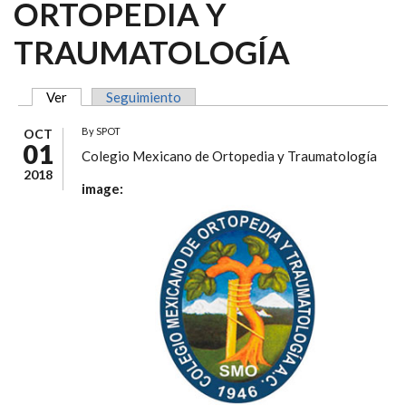
ORTOPEDIA Y
TRAUMATOLOGÍA
Ver
(solapa activa)
Seguimiento
SOLAPAS PRINCIPALES
By
SPOT
OCT
01
Colegio Mexicano de Ortopedia y Traumatología
2018
image: