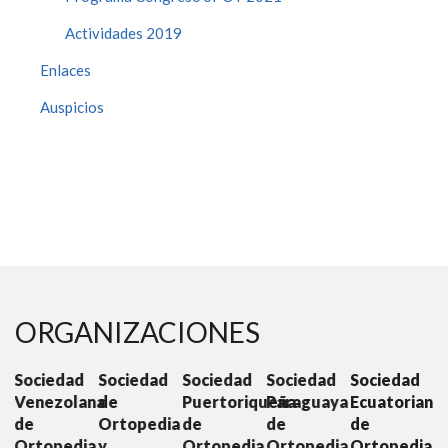
Actividades 2019
Enlaces
Auspicios
ORGANIZACIONES
ad
Sociedad
Sociedad
Sociedad
Sociedad
Sociedad
lana
de
Puertoriqueña
Paraguaya
Ecuatoriana
Colombian
Ortopedia
de
de
de
de
dia
y
Ortopedia
Ortopedia
Ortopedia
Ortopedia