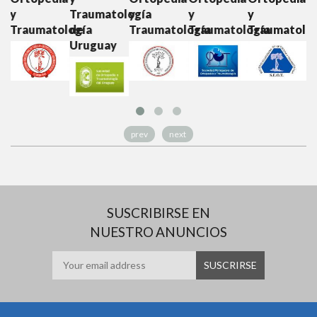
Traumatología
y
y
y
y
tología
de
Traumatología
Traumatología
Traumatología
Traumatol
Uruguay
prev
next
SUSCRIBIRSE EN
NUESTRO ANUNCIOS