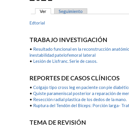
Ver
(solapa activa)
Seguimiento
SOLAPAS PRINCIPALES
Edtorial
TRABAJO INVESTIGACIÓN
•
Resultado funcional en la reconstrucción anatómic
inestabilidad patelofemoral lateral
•
Lesión de Lisfranc. Serie de casos.
REPORTES DE CASOS CLÍNICOS
•
Colgajo tipo cross leg en paciente con pie diabéti
•
Quiste parameniscal posterior a reparación de men
•
Resección radial plastica de los dedos de la mano.
•
Ruptura del Tendón del Bíceps: Porción larga- Tra
TEMA DE REVISIÓN