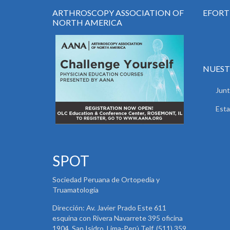
ARTHROSCOPY ASSOCIATION OF
EFORT
NORTH AMERICA
NUEST
Junt
Esta
SPOT
Sociedad Peruana de Ortopedia y
Truamatología
Dirección: Av. Javier Prado Este 611
esquina con Rivera Navarrete 395 oficina
1904. San Isidro. Lima-Perú Telf. (511) 359