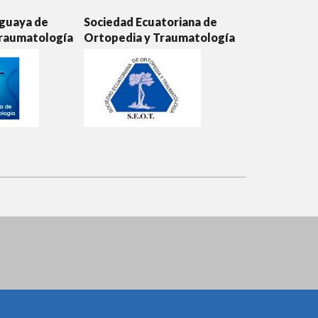
aguaya de
Sociedad Ecuatoriana de
Sociedad Col
Traumatología
Ortopedia y Traumatología
Ortopedia y