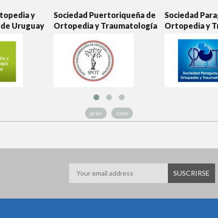
topedia y
Sociedad Puertoriqueña de
Sociedad Par
 de Uruguay
Ortopedia y Traumatología
Ortopedia y 
prev
next