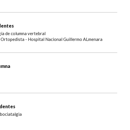
identes
ía de columna vertebral
o Ortopedista - Hospital Nacional Guillermo ALmenara
lumna
identes
mbociatalgia