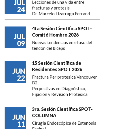
JUL
Lecciones de una vida entre
24
fracturas y protesis
Dr. Marcelo Lizarraga Ferrand
4ta Sesión Científica SPOT-
Comité Hombro 2026
JUL
09
Nuevas tendencias en el uso del
tendón del bíceps
15 Sesión Científica de
Residentes SPOT 2026
JUN
22
Fractura Periprotesica Vancouver
B2.
Perpectivas en Diagnóstico,
Fijación y Revisión Protesica
3ra. Sesión Científica SPOT-
COLUMNA
JUN
11
Cirugía Endoscópica de Estenosis
Espinal