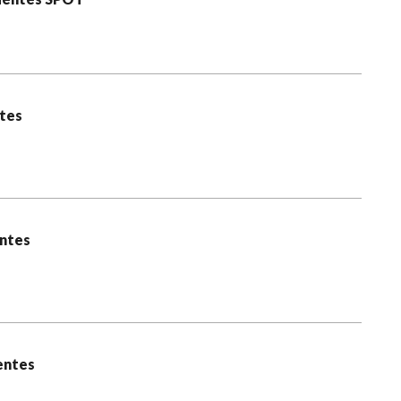
ntes
entes
dentes