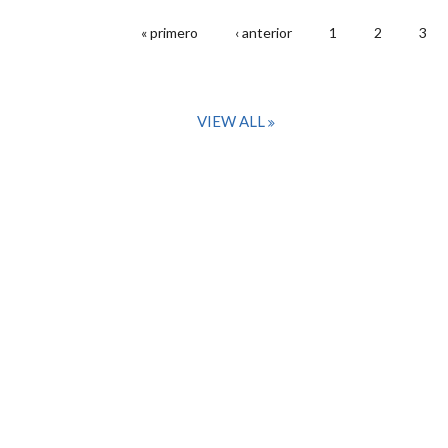
« primero
‹ anterior
1
2
3
PÁGINAS
VIEW ALL