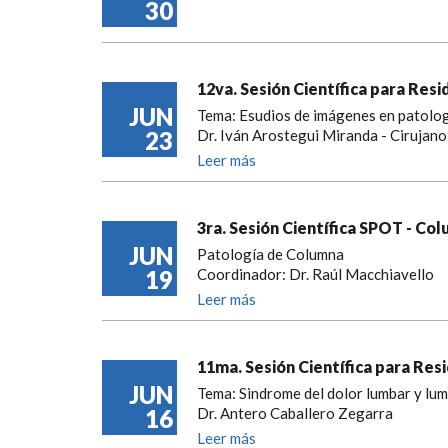
30
12va. Sesión Científica para Res
JUN
Tema: Esudios de imágenes en patolog
23
Dr. Iván Arostegui Miranda - Cirujan
Leer más
3ra. Sesión Científica SPOT - Co
JUN
Patología de Columna
19
Coordinador: Dr. Raúl Macchiavello
Leer más
11ma. Sesión Científica para Res
JUN
Tema: Sindrome del dolor lumbar y lu
16
Dr. Antero Caballero Zegarra
Leer más