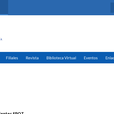
s
Filiales
Revista
Biblioteca Virtual
Eventos
Enla
identes SPOT