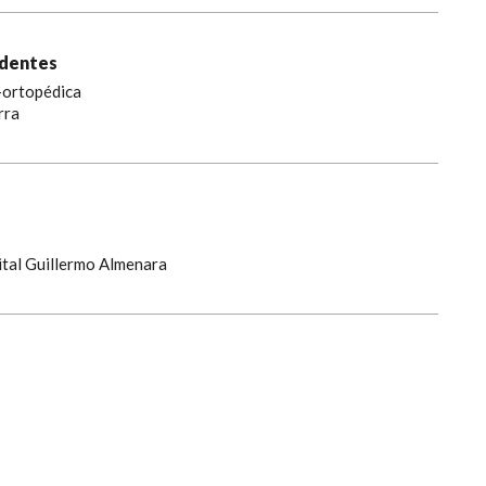
identes
o-ortopédica
rra
ital Guillermo Almenara