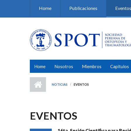
Pasar al contenido principal
Home
Publicaciones
Evento
Home
Nosotros
Miembros
Capitulos
NOTICIAS
EVENTOS
EVENTOS
16ta. Sesión Científica para Res