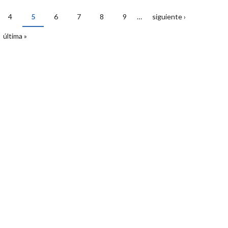
4
5
6
7
8
9
…
siguiente ›
última »