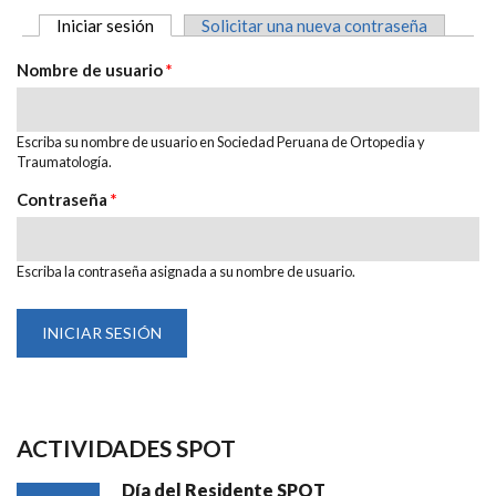
Iniciar sesión
(solapa activa)
Solicitar una nueva contraseña
SOLAPAS PRINCIPALES
Nombre de usuario
*
Escriba su nombre de usuario en Sociedad Peruana de Ortopedia y
Traumatología.
Contraseña
*
Escriba la contraseña asignada a su nombre de usuario.
ACTIVIDADES SPOT
Día del Residente SPOT