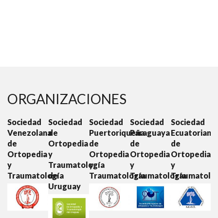
ORGANIZACIONES
ad
Sociedad
Sociedad
Sociedad
Sociedad
Sociedad
lana
de
Puertoriqueña
Paraguaya
Ecuatoriana
Colombian
Ortopedia
de
de
de
de
dia
y
Ortopedia
Ortopedia
Ortopedia
Ortopedia
Traumatología
y
y
y
y
tología
de
Traumatología
Traumatología
Traumatología
Traumatol
Uruguay