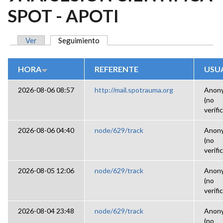
SPOT - APOTI
Ver
Seguimiento
(solapa activa)
SOLAPAS PRINCIPALES
HORA
REFERENTE
USU
2026-08-06 08:57
http://mail.spotrauma.org
Anon
(no
verifi
2026-08-06 04:40
node/629/track
Anon
(no
verifi
2026-08-05 12:06
node/629/track
Anon
(no
verifi
2026-08-04 23:48
node/629/track
Anon
(no