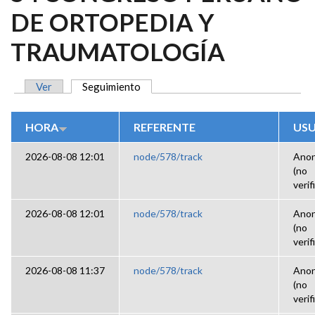
DE ORTOPEDIA Y
TRAUMATOLOGÍA
Ver
Seguimiento
(solapa activa)
SOLAPAS PRINCIPALES
HORA
REFERENTE
USU
2026-08-08 12:01
node/578/track
Ano
(no
verif
2026-08-08 12:01
node/578/track
Ano
(no
verif
2026-08-08 11:37
node/578/track
Ano
(no
verif