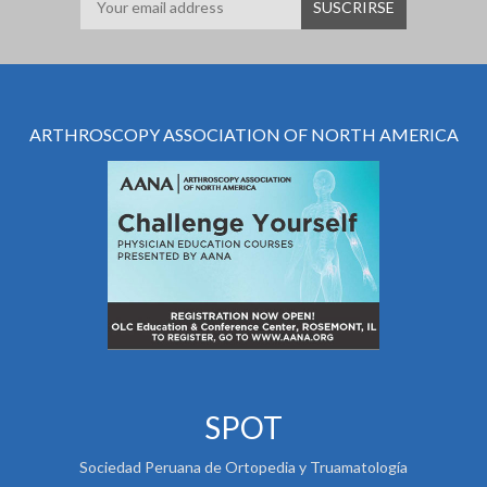
ARTHROSCOPY ASSOCIATION OF NORTH AMERICA
SPOT
Sociedad Peruana de Ortopedia y Truamatología