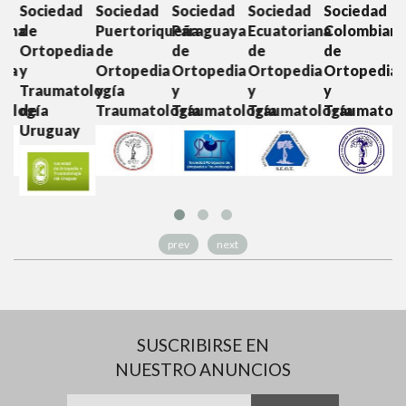
d
Sociedad
Sociedad
Sociedad
Sociedad
Sociedad
S
ana
de
Puertoriqueña
Paraguaya
Ecuatoriana
Colombiana
C
Ortopedia
de
de
de
de
O
ia
y
Ortopedia
Ortopedia
Ortopedia
Ortopedia
y
Traumatología
y
y
y
y
T
ología
de
Traumatología
Traumatología
Traumatología
Traumatolo
Uruguay
prev
next
SUSCRIBIRSE EN
NUESTRO ANUNCIOS