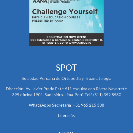
SPOT
Sociedad Peruana de Ortopedia y Truamatología
Dirección: Av. Javier Prado Este 611 esquina con Rivera Navarrete
395 oficina 1904. San Isidro. Lima-Perú Telf. (511) 359 8530
WhatsApps Secretaria +51 965 215 308
Leer más