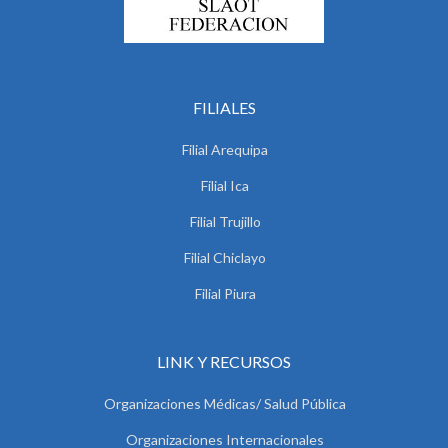
FILIALES
Filial Arequipa
Filial Ica
Filial Trujillo
Filial Chiclayo
Filial Piura
LINK Y RECURSOS
Organizaciones Médicas/ Salud Pública
Organizaciones Internacionales