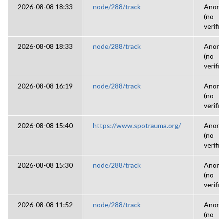
2026-08-08 18:33
node/288/track
Ano
(no
verif
2026-08-08 18:33
node/288/track
Ano
(no
verif
2026-08-08 16:19
node/288/track
Ano
(no
verif
2026-08-08 15:40
https://www.spotrauma.org/
Ano
(no
verif
2026-08-08 15:30
node/288/track
Ano
(no
verif
2026-08-08 11:52
node/288/track
Ano
(no