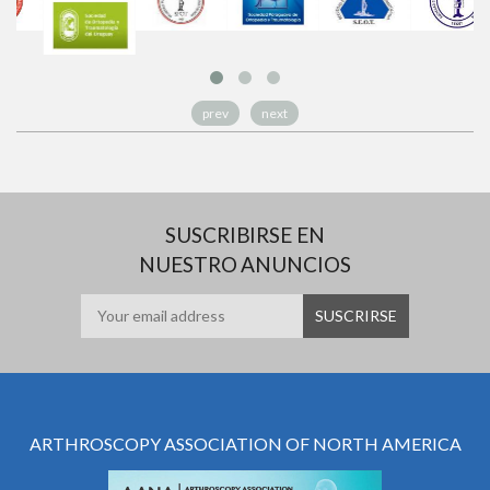
prev
next
SUSCRIBIRSE EN
NUESTRO ANUNCIOS
ARTHROSCOPY ASSOCIATION OF NORTH AMERICA