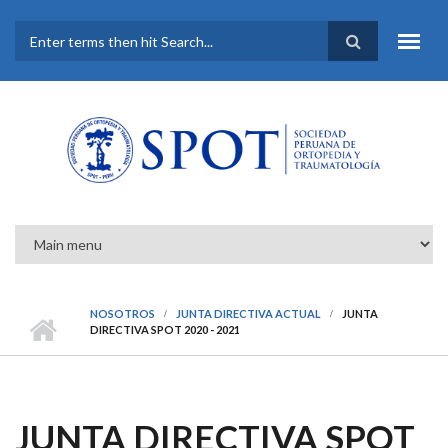
Pasar al contenido principal
FORMULARIO DE
BÚSQUEDA
NOSOTROS
JUNTA DIRECTIVA ACTUAL
JUNTA
DIRECTIVA SPOT 2020 - 2021
JUNTA DIRECTIVA SPOT