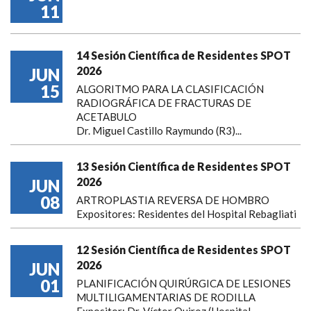
11
14 Sesión Científica de Residentes SPOT
2026
JUN
15
ALGORITMO PARA LA CLASIFICACIÓN
RADIOGRÁFICA DE FRACTURAS DE
ACETABULO
Dr. Miguel Castillo Raymundo (R3)...
13 Sesión Científica de Residentes SPOT
2026
JUN
08
ARTROPLASTIA REVERSA DE HOMBRO
Expositores: Residentes del Hospital Rebagliati
12 Sesión Científica de Residentes SPOT
2026
JUN
01
PLANIFICACIÓN QUIRÚRGICA DE LESIONES
MULTILIGAMENTARIAS DE RODILLA
Expositor: Dr. Víctor Quiroz (Hospital...