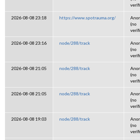
verif
2026-08-08 23:18
https://www.spotrauma.org/
Ano
(no
verif
2026-08-08 23:16
node/288/track
Ano
(no
verif
2026-08-08 21:05
node/288/track
Ano
(no
verif
2026-08-08 21:05
node/288/track
Ano
(no
verif
2026-08-08 19:03
node/288/track
Ano
(no
verif