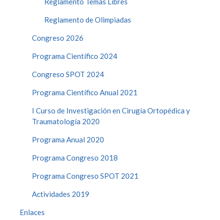
Reglamento Temas Libres
Reglamento de Olimpiadas
Congreso 2026
Programa Científico 2024
Congreso SPOT 2024
Programa Científico Anual 2021
I Curso de Investigación en Cirugía Ortopédica y
Traumatología 2020
Programa Anual 2020
Programa Congreso 2018
Programa Congreso SPOT 2021
Actividades 2019
Enlaces