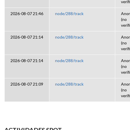
verif
2026-08-07 21:46
node/288/track
Ano
(no
verif
2026-08-07 21:14
node/288/track
Ano
(no
verif
2026-08-07 21:14
node/288/track
Ano
(no
verif
2026-08-07 21:09
node/288/track
Ano
(no
verif
ACTIVIDADES SPOT