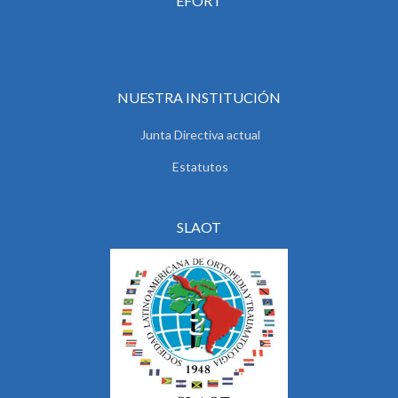
EFORT
NUESTRA INSTITUCIÓN
Junta Directiva actual
Estatutos
SLAOT