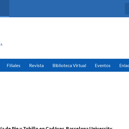
s
Filiales
Revista
Biblioteca Virtual
Eventos
Enla
a de Pie y Tobillo en Cadáver, Barcelona University,