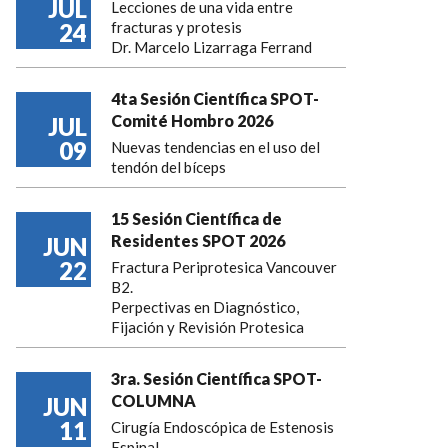
JUL
Lecciones de una vida entre
24
fracturas y protesis
Dr. Marcelo Lizarraga Ferrand
4ta Sesión Científica SPOT-
Comité Hombro 2026
JUL
09
Nuevas tendencias en el uso del
tendón del bíceps
15 Sesión Científica de
Residentes SPOT 2026
JUN
22
Fractura Periprotesica Vancouver
B2.
Perpectivas en Diagnóstico,
Fijación y Revisión Protesica
3ra. Sesión Científica SPOT-
COLUMNA
JUN
11
Cirugía Endoscópica de Estenosis
Espinal