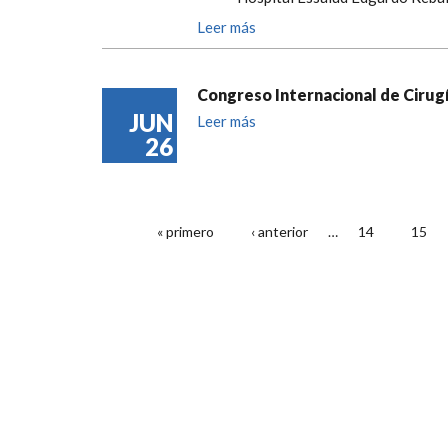
Leer más
Congreso Internacional de Cirugí
JUN
Leer más
26
« primero
‹ anterior
…
14
15
PÁGINAS