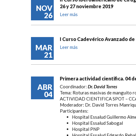
26 y 27 noviembre 2019
NOV
26
Leer más
I Curso Cadevérico Avanzado de
MAR
Leer más
21
Primera actividad cientifica. 04 d
ABR
Coordinador:
Dr. David Torres
04
Tema: Roturas masivas de manguito ro
ACTIVIDAD CIENTIFICA SPOT – CC
Moderador: Dr. David Torres Manriq
Participantes:
Hospital Essalud Guillermo Alm
Hospital Essalud Sabogal
Hospital PNP
Hospital Essalud Edgardo Rebal