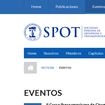
Pasar al contenido principal
Home
Publicaciones
Evento
Home
Nosotros
Miembros
Capitulos
NOTICIAS
EVENTOS
EVENTOS
II Curso Iberoamericano de Cirugí