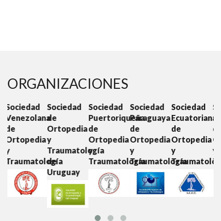
ORGANIZACIONES
ad
Sociedad
Sociedad
Sociedad
Sociedad
Sociedad
lana
de
Puertoriqueña
Paraguaya
Ecuatoriana
Colombian
Ortopedia
de
de
de
de
dia
y
Ortopedia
Ortopedia
Ortopedia
Ortopedia
Traumatología
y
y
y
y
tología
de
Traumatología
Traumatología
Traumatología
Traumatol
Uruguay